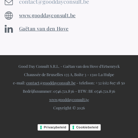
contact@gooddayconsult.be
www.gooddayconsult.be
Gaëtan van den Hove
Good Day Consult S.R.L. - Gaëtan van den Hove d'Ertsenryck
Chaussée de Bruxelles 135 A, Boîte 3 - 1310 La Hulpe
e-mail:
contact@gooddayconsult.be
- telefoon: +32 (0)2 897 18 50
Bedrijfsnummer: 0746.721.836 - BTW: BE 0746.721.836
www.gooddayconsult.
be
Copyright © 2026
Privacybeleid
Cookiebeleid